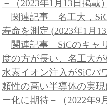
－（2023年1月13日掲載
関連記事 名工大，S
寿命を測定 (2023年1月1
関連記事 SiCのキ
度の方が長い、名工大が確認
水素イオン注入がSiCパ
頼性の高い半導体の実現
ー化に期待－（2022年9